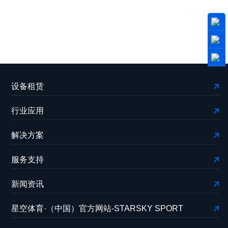
设备租赁
行业应用
解决方案
服务支持
新闻资讯
星空体育·（中国）官方网站-STARSKY SPORT