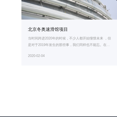
北京冬奥速滑馆项目
当时间跨进2020年的时候，不少人都开始憧憬未来 ，但
是对于2019年发生的那些事，我们同样也不能忘。在
2019年...
2020-02-04