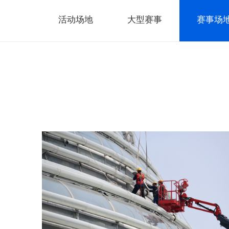
活动场地
大型赛事
赛事场