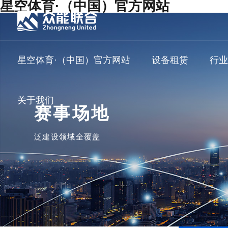
星空体育·（中国）官方网站
星空体育·（中国）官方网站
设备租赁
行业
关于我们
赛事场地
泛建设领域全覆盖